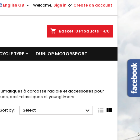

English GB
Welcome,
Sign in
or
Create an account
shopping_cart
Basket:
0
Products - €0
YCLE TYRE
DUNLOP MOTORSPORT
neumatiques à carcasse radiale et accessoires pour
ues, post-classiques et youngtimers.



Sort by:
Select