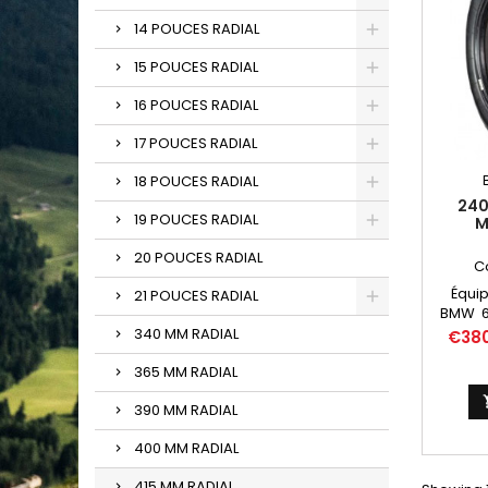
14 POUCES RADIAL
15 POUCES RADIAL
16 POUCES RADIAL
17 POUCES RADIAL
18 POUCES RADIAL
240
19 POUCES RADIAL
M
20 POUCES RADIAL
C
Équip
21 POUCES RADIAL
BMW 63
(AV.),
340 MM RADIAL
Price
€38
appel
365 MM RADIAL
240/
390 MM RADIAL
400 MM RADIAL
415 MM RADIAL