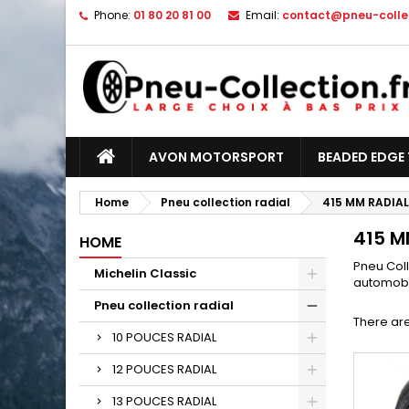
Phone:
01 80 20 81 00
Email:
contact@pneu-collec
AVON MOTORSPORT
BEADED EDGE 
Home
Pneu collection radial
415 MM RADIAL
415 M
HOME
Pneu Col
Michelin Classic
automobil
Pneu collection radial
There are
10 POUCES RADIAL
12 POUCES RADIAL
13 POUCES RADIAL