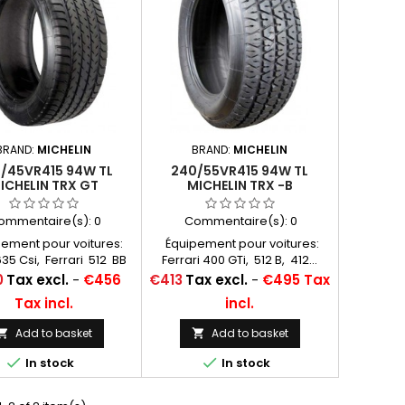
BRAND:
MICHELIN
BRAND:
MICHELIN
/45VR415 94W TL
240/55VR415 94W TL
ICHELIN TRX GT
MICHELIN TRX -B
(240/45R415)
(240/55R415)
ommentaire(s):
0
Commentaire(s):
0
ement pour voitures:
Équipement pour voitures:
5 Csi, Ferrari 512 BB
Ferrari 400 GTi, 512 B, 412...
 Testarossa ... Autres
Autres
Price
0
Tax excl.
-
€456
€413
Tax excl.
-
€495 Tax
lations: 240/45R415;
appellations: 240/55R415;
Tax incl.
incl.
45x415; 240/45-415;
240/55x415; 240/55-415;
240/55/415
240/55/415
Add to basket
Add to basket




In stock
In stock