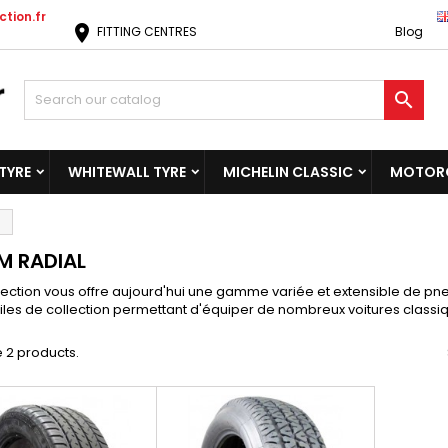
tion.fr
location_on
FITTING CENTRES
Blog

TYRE
WHITEWALL TYRE
MICHELIN CLASSIC
MOTORC
M RADIAL
lection vous offre aujourd'hui une gamme variée et extensible de p
es de collection permettant d'équiper de nombreux voitures classiq
 2 products.