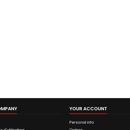
OMPANY
YOUR ACCOUNT
Personal info
 d'utilisation
Orders