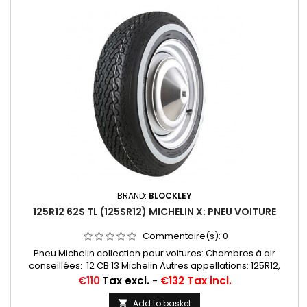
BRAND:
BLOCKLEY
125R12 62S TL (125SR12) MICHELIN X: PNEU VOITURE
Commentaire(s):
0
Pneu Michelin collection pour voitures: Chambres à air
conseillées: 12 CB 13 Michelin Autres appellations: 125R12,
125/80R12, 125-12, 125X12, 125/80-12, 125/80X12, 125-305,
Price
€110
Tax excl.
-
€132 Tax incl.
125X305, 125/12, 125 12
Add to basket
