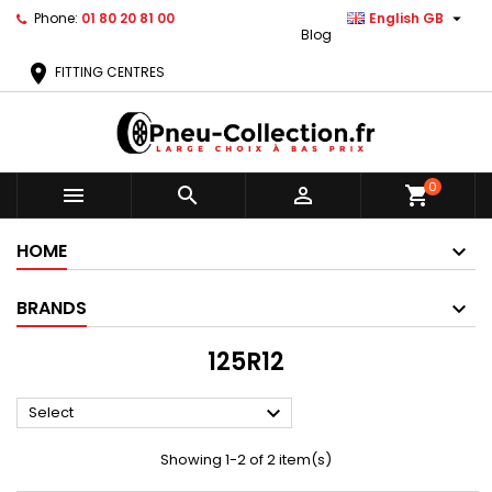

Phone:
01 80 20 81 00
English GB
Blog
location_on
FITTING CENTRES
0



shopping_cart
HOME
BRANDS
125R12

Select
Showing 1-2 of 2 item(s)