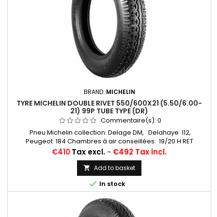
BRAND:
MICHELIN
TYRE MICHELIN DOUBLE RIVET 550/600X21 (5.50/6.00-
21) 99P TUBE TYPE (DR)
Commentaire(s):
0
Pneu Michelin collection: Delage DM, Delahaye 112,
Peugeot 184 Chambres à air conseillées: 19/20 H RET
(valvage oblique) Michelin, 20 H (valvage droit) ... Autres
Price
€410
Tax excl.
-
€492 Tax incl.
appellations: 5,50-21; 6,00-21; 5,50x21; 6,00x21; 5,50/6,00x21;
550x21; 600x21; 550/600/21; 550/600*21
Add to basket


In stock