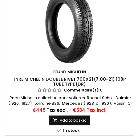
BRAND:
MICHELIN
TYRE MICHELIN DOUBLE RIVET 700X21 (7.00-21) 108P
TUBE TYPE (DR)
Commentaire(s):
0
Pneu Michelin collection pour voitures: Rochet Schn., Daimler
(1926, 1927), Lorraine B36, Mercedes (1928 à 1930), Voisin C
12, Cadillac 314 Chambres à air conseillées: 19/20 H RET
Price
€445
Tax excl.
-
€534 Tax incl.
(valvage oblique) Michelin, 20 H (valvage droit) ... Autres
appellations: 7,00-21; 7,00x21; 33x6,75; 33-6,75; 700x21; 700-21;
Add to basket

700/21; 700*21; 700-21

In stock