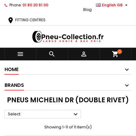

Phone:
01 80 20 81 00
English GB
Blog
location_on
FITTING CENTRES
0



shopping_cart
HOME
BRANDS
PNEUS MICHELIN DR (DOUBLE RIVET)

Select
Showing 1-11 of 11 item(s)