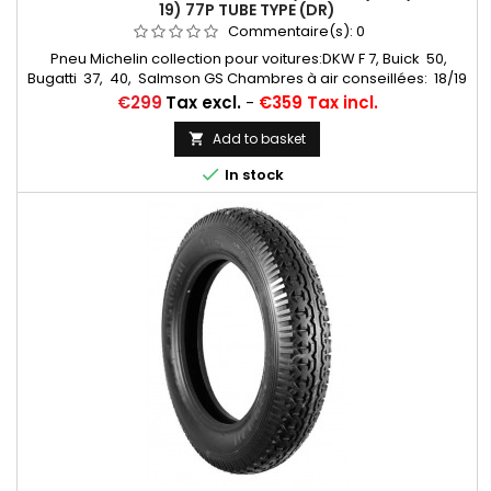
19) 77P TUBE TYPE (DR)
Commentaire(s):
0
Pneu Michelin collection pour voitures:DKW F 7, Buick 50,
Bugatti 37, 40, Salmson GS Chambres à air conseillées: 18/19
CD RET (valvage oblique) Michelin, 19 CR (valvage droit)...
Price
€299
Tax excl.
-
€359 Tax incl.
Autres appellations: 4,00-19; 4,50-19; 4,00x19; 4,50x19;
4,00/4,50-19; 400x19; 450x19; 400/450*19; 4,50*19
Add to basket


In stock