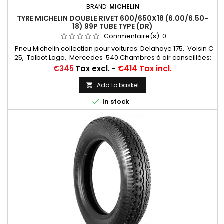
BRAND:
MICHELIN
TYRE MICHELIN DOUBLE RIVET 600/650X18 (6.00/6.50-
18) 99P TUBE TYPE (DR)
Commentaire(s):
0
Pneu Michelin collection pour voitures: Delahaye 175, Voisin C
25, Talbot Lago, Mercedes 540 Chambres à air conseillées:
17/18 H RET (valvage oblique)... Autres apellations: 6,00-18;
Price
€345
Tax excl.
-
€414 Tax incl.
6,50-18; 6,00x18; 6,50x18; 6,00/6,50-18; 600x18; 650x18;
6,00/6,50*18; 6,00*18
Add to basket


In stock