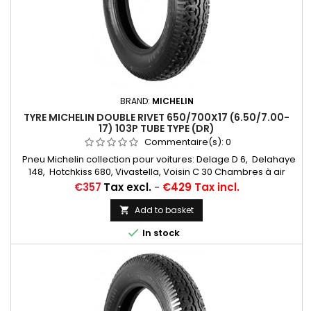
BRAND:
MICHELIN
TYRE MICHELIN DOUBLE RIVET 650/700X17 (6.50/7.00-
17) 103P TUBE TYPE (DR)
Commentaire(s):
0
Pneu Michelin collection pour voitures: Delage D 6, Delahaye
148, Hotchkiss 680, Vivastella, Voisin C 30 Chambres à air
conseillées: 17/18 H RET (valvage... Autres
Price
€357
Tax excl.
-
€429 Tax incl.
appellations: 6,50/7,00-17; 6,50-17; 7,00-17; 6,50x17; 7,00x17;
6,50-7,00x17; 650/700*17; 650/700/17; 6,50/7,00x17
Add to basket


In stock