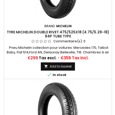
BRAND:
MICHELIN
TYRE MICHELIN DOUBLE RIVET 475/525X18 (4.75/5.28-18)
84P TUBE TYPE
Commentaire(s):
0
Pneu Michelin collection pour voitures: Mercedes 170, Talbot
Baby, Fiat 514,Ford AN, Delaunay Belleville, T16: Chambres à air
conseillées: 17/18 E RET (valvage oblique)... Autres
Price
€299
Tax excl.
-
€359 Tax incl.
appellations: 4,75/5,25-18; 4,75-18; 5,25-18; 4,75x18; 5,25x18;
525-18; 475/525-18; 475/525*18
Add to basket


In stock