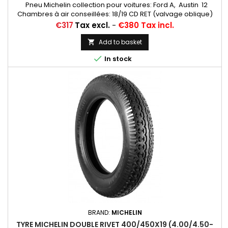
Pneu Michelin collection pour voitures: Ford A, Austin 12
Chambres à air conseillées: 18/19 CD RET (valvage oblique)
Michelin, 19 CR (valvage droit) ... Autres appellations: 4,75-19;
Price
€317
Tax excl.
-
€380 Tax incl.
5,00-19; 4,75x19; 5,00x19; 4,75/5,00-19; 475x19; 500x19;
475/500*19
Add to basket


In stock
BRAND:
MICHELIN
TYRE MICHELIN DOUBLE RIVET 400/450X19 (4.00/4.50-