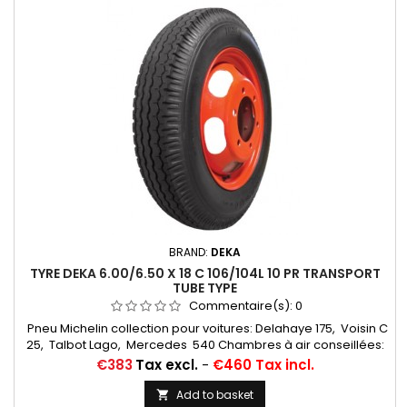
BRAND:
DEKA
TYRE DEKA 6.00/6.50 X 18 C 106/104L 10 PR TRANSPORT
TUBE TYPE
Commentaire(s):
0
Pneu Michelin collection pour voitures: Delahaye 175, Voisin C
25, Talbot Lago, Mercedes 540 Chambres à air conseillées:
17/18 H RET (valvage oblique)... Autres apellations: 6,00-18;
Price
€383
Tax excl.
-
€460 Tax incl.
6,50-18; 6,00x18; 6,50x18; 6,00/6,50-18; 600x18; 650x18;
6,00/6,50*18; 6,00*18
Add to basket
