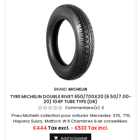
BRAND:
MICHELIN
TYRE MICHELIN DOUBLE RIVET 650/700X20 (6.50/7.00-
20) 104P TUBE TYPE (DR)
Commentaire(s):
0
Pneu Michelin collection pour voitures: Mercedes 370, 770,
Hispano Suiza, Matford W 6 Chambres à air conseillées:
19/20 H RET (valvage oblique) Michelin, 20 H (valvage
Price
€444
Tax excl.
-
€533 Tax incl.
central)... Autres appellations: 6,50-20; 7,00-20; 6,50x20;
7,00x20; 6,50/7,00-20; 650x20; 700x20; 650/700-20; 650/700*20
Add to basket
