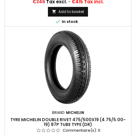
oblique) Michelin, 20 H (valvage droit)... Autres
Price
€346
Tax excl.
-
€415 Tax incl.
appellations: 5,25-19; 6,00-19; 5,25x19; 6,00x19; 5,25/6,00-19;
525x19; 600x19; 525/600-19; 525/600*19
Add to basket


In stock
BRAND:
MICHELIN
TYRE MICHELIN DOUBLE RIVET 475/500X19 (4.75/5.00-
19) 87P TUBE TYPE (DR)
Commentaire(s):
0