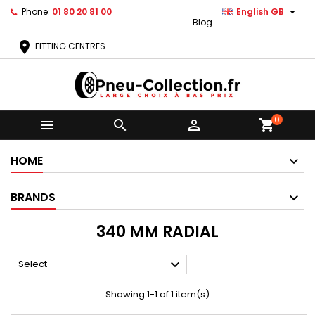

Phone:
01 80 20 81 00
English GB
Blog
location_on
FITTING CENTRES
0



shopping_cart
HOME
BRANDS
340 MM RADIAL

Select
Showing 1-1 of 1 item(s)