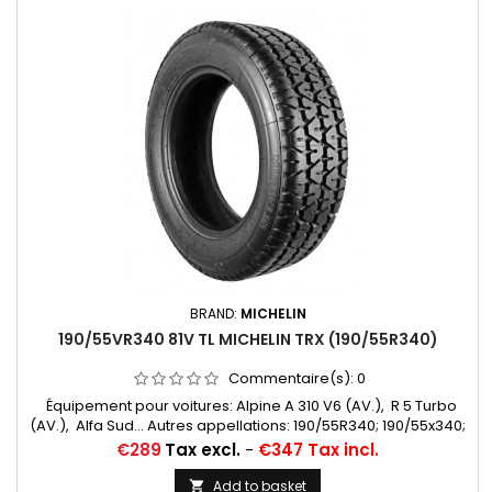
BRAND:
MICHELIN
190/55VR340 81V TL MICHELIN TRX (190/55R340)
Commentaire(s):
0
Équipement pour voitures: Alpine A 310 V6 (AV.), R 5 Turbo
(AV.), Alfa Sud... Autres appellations: 190/55R340; 190/55x340;
190/55-340
Price
€289
Tax excl.
-
€347 Tax incl.
Add to basket
