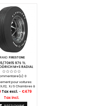
RAND:
FIRESTONE
15/70R15 97S TL
DRICH M+S RADIAL
T/A RWL
ommentaire(s):
0
ement pour voitures:
XJ12, XJ S Chambres à
eillées: 15 F 13 Michelin
9
Tax excl.
-
€479
appellations: 215/70R15,
Tax incl.
/70VR15, 215/70-15,
5/70x15, 215/70/15,
Add to basket
