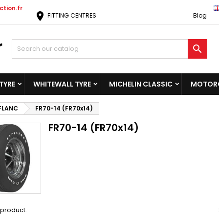
tion.fr
location_on
FITTING CENTRES
Blog

TYRE
WHITEWALL TYRE
MICHELIN CLASSIC
MOTORC
 FLANC
FR70-14 (FR70x14)
FR70-14 (FR70x14)
1 product.