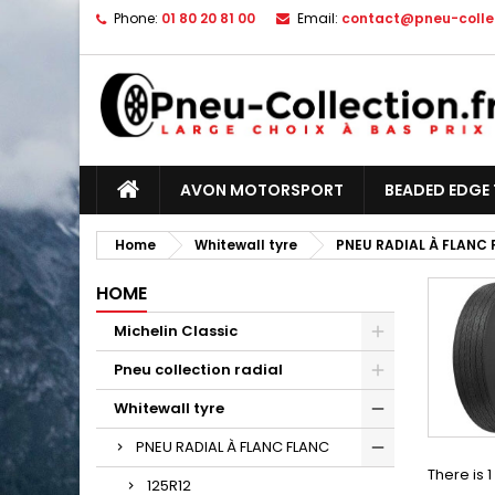
Phone:
01 80 20 81 00
Email:
contact@pneu-collec
AVON MOTORSPORT
BEADED EDGE 
Home
Whitewall tyre
PNEU RADIAL À FLANC
HOME
Michelin Classic
Pneu collection radial
Whitewall tyre
PNEU RADIAL À FLANC FLANC
There is 
125R12