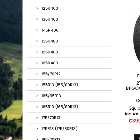
125R400
135R400
145R400
155R400
165R400
185R400
155/70R12
B
2
155R13 (155/80R13)
BFGOO
165/65R13
C
165R13 (165/80R13)
Équip
Jaguar 
175/70R13
air cons
Price
€39
Autres 
175R13 (175/80R13)
215
21
185/70R13