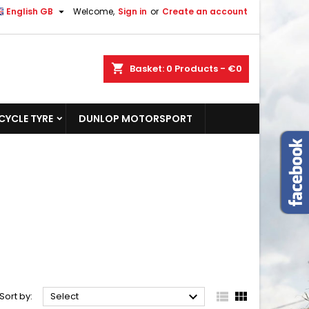

English GB
Welcome,
Sign in
or
Create an account
shopping_cart
Basket:
0
Products - €0
YCLE TYRE
DUNLOP MOTORSPORT



Sort by:
Select