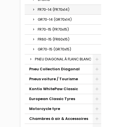
FR70-14 (FR70x14)
GR70-14 (GR70x14)
FR70-15 (FR70x15)
FR60-15 (FR60x15)
GR70-15 (GR70x15)
PNEU DIAGONAL À FLANC BLANC
Pneu Collection Diagonal
Pneus voiture / Tourisme
Kontio WhitePaw Classic
European Classic Tyres
Motorcycle tyre
Chambres à air & Accessoires