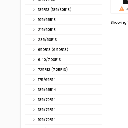
215
215/70/1

L
185R13 (185/80R13)
195/55R13
Showing 1
215/50R13
235/50R13
650R13 (6.50R13)
6.40/7.00R13
725R13 (7.25R13)
175/65R14
185/65R14
185/70R14
185/75R14
195/70R14