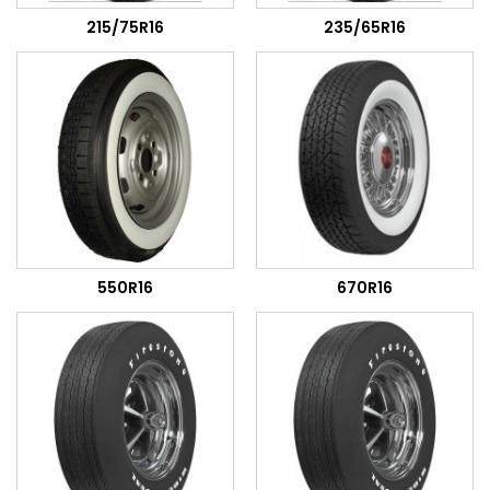
215/75R16
235/65R16
550R16
670R16