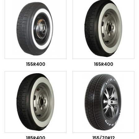
155R400
165R400
185R400
155/70R12