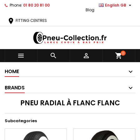

Phone:
01 80 20 81 00
English GB
Blog
location_on
FITTING CENTRES
0



shopping_cart
HOME
BRANDS
PNEU RADIAL À FLANC FLANC
Subcategories