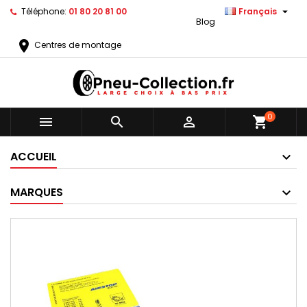

Téléphone:
01 80 20 81 00
Français
Blog
location_on
Centres de montage
0



shopping_cart
ACCUEIL
MARQUES