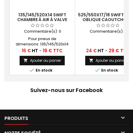
135/145/520X14 SWIFT
525/550X17/18 SWIFT VAL
CHAMBRE À AIR À VALVE
OBLIQUE CAOUTCHOUC
OBLIQUE TR13
TR13
Commentaire(s):
0
Commentaire(s):
0
Pour pneus de
dimensions: 135/145/520x14
Prix
Prix
16 €
HT
-
19 € TTC
24 €
HT
-
29 € TTC
Ajouter au panier
Ajouter au panier




En stock
En stock
Suivez-nous sur Facebook

PRODUITS
